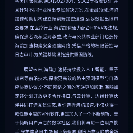
各类国际标准,通过ISO27001、SOC2等权威认证,并
且针对不同行业推出专属解决方案,在金融领域,海鸥
加速帮助机构建立端到端加密通道,满足数据出境审
查要求,在医疗行业,海鸥加速通力配合HIPAA等法规,
确保患者隐私受到尊重,政府与公共事业部门也选择
海鸥加速构建安全通信网络,凭借严格的权限管控与
日志审计,为关键基础设施提供坚固防线。
展望未来,海鸥加速将持续投入人工智能、量子
加密等前沿技术,探索更高效的路由预测模型与自适
应协商协议,让不同网络之间的互联更加顺滑,海鸥加
速还计划开放更多合作接口,与云计算、边缘计算伙
伴共同打造互信生态,当你选择海鸥加速,不仅获得一
款性能卓越的VPN软件,更是加入了一个不断创新、善
于倾听用户声音的数字社区,我们将与每一位用户携
手,守护信息自由,拓展业务疆界,迎接万物互联的全新